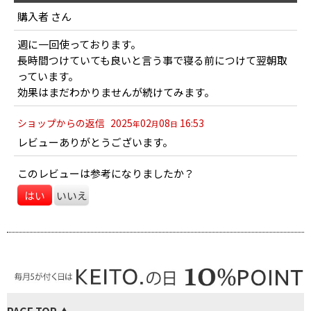
購入者
さん
星の数
:
週に一回使っております。
長時間つけていても良いと言う事で寝る前につけて翌朝取
並び順
:
っています。
効果はまだわかりませんが続けてみます。
絞り込む
ショップからの返信
2025
02
08
16:53
年
月
日
レビューありがとうございます。
このレビューは参考になりましたか？
はい
いいえ