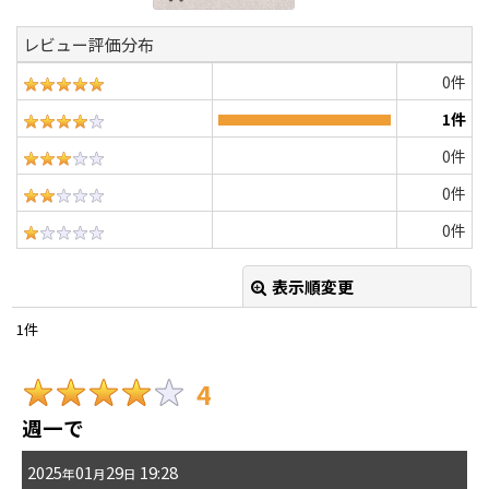
レビュー評価分布
0
件
1
件
0
件
0
件
0
件
表示順変更
閉じる
1
件
レビュー検索
:
4
期間
:
週一で
画像
:
2025
01
29
19:28
年
月
日